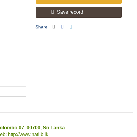
Save record
Share
olombo 07, 00700, Sri Lanka
: http://www.natlib.lk