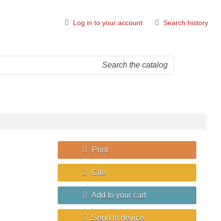
Log in to your account
Search history
Print
Cite
Add to your cart
Send to device