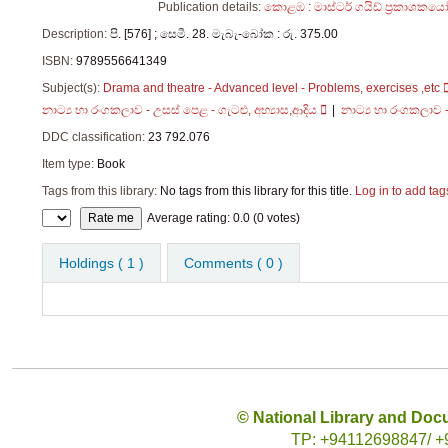
Publication details:
කොළඹ :
මාස්ටර් ගයිඩ් ප්‍රකාශකයෝ
Description:
පි. [576] ; සෙමී. 28. මැබැ-බෝක : රු. 375.00
ISBN:
9789556641349
Subject(s):
Drama and theatre - Advanced level - Problems, exercises ,etc
නාට්‍ය හා රංගකලාව - උසස් පෙළ - ගැටළු, අභ්‍යාස,ආදිය
නාට්‍ය හා රංගකලාව -
DDC classification:
23 792.076
Item type:
Book
Tags from this library:
No tags from this library for this title.
Log in to add tag
Star ratings
Average rating: 0.0 (0 votes)
Holdings
( 1 )
Comments ( 0 )
© National Library and Doc
TP: +94112698847/ +94