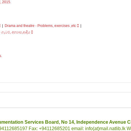
,
2015.
Drama and theatre - Problems, exercises ,etc
 ගැටළු, අභ්‍යාස,ආදිය
s.
umentation Services Board, No 14, Independence Avenue C
112685197 Fax: +94112685201 email: info(at)mail.natlib.lk Web