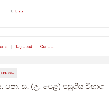
Lists
ents
Tag cloud
Contact
ISBD view
අ. පො. ස. (උ. පෙළ) පසුගිය විභාග