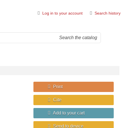
Log in to your account
Search history
Print
Cite
Add to your cart
Send to device