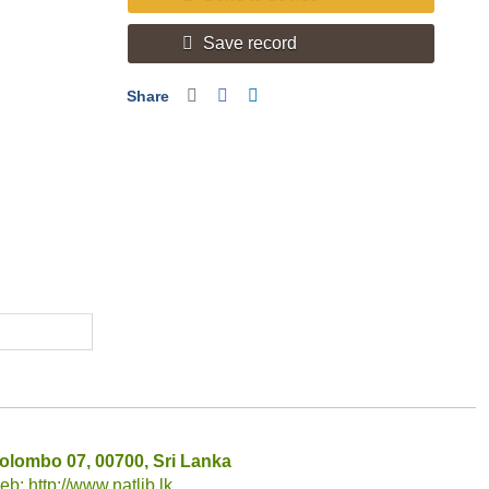
Save record
Share
olombo 07, 00700, Sri Lanka
: http://www.natlib.lk