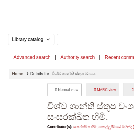
OPAC - National Library of Sri Lanka
Search the catalog by:
Search the catalog
Advanced search
Authority search
Recent comm
Home
Details for:
විශ්ව ශාන්ති ස්තූප වංශය
Normal view
MARC view
විශ්ව ශාන්ති ස්තූප ව
සංඝරක්ඛිත හිමි.
Contributor(s):
සංඝරක්ඛිත හිමි, කොල්ලුපිටියේ මහින්ද
[