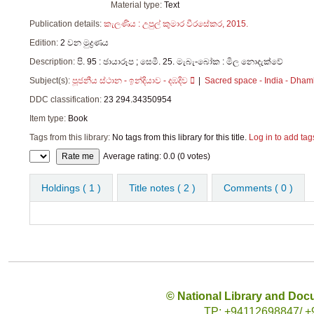
Material type:
Text
Publication details:
කැලණිය :
උපුල් කුමාර වීරසේකර,
2015.
Edition:
2 වන මුද්‍රණය
Description:
පි. 95 : ඡායාරූප ; සෙමී. 25. මැබැ-බෝක : මිල නොදැක්වේ
Subject(s):
පූජනීය ස්ථාන - ඉන්දියාව - දඹදිව
Sacred space - India - Dha
DDC classification:
23 294.34350954
Item type:
Book
Tags from this library:
No tags from this library for this title.
Log in to add tag
Star ratings
Average rating: 0.0 (0 votes)
Holdings
( 1 )
Title notes ( 2 )
Comments ( 0 )
© National Library and Doc
TP: +94112698847/ +94