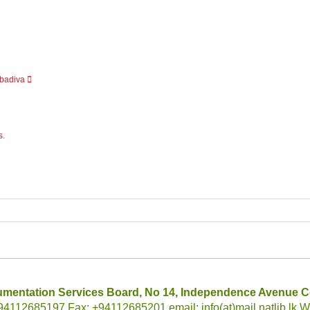
mbadiva
s.
umentation Services Board, No 14, Independence Avenue C
112685197 Fax: +94112685201 email: info(at)mail.natlib.lk Web