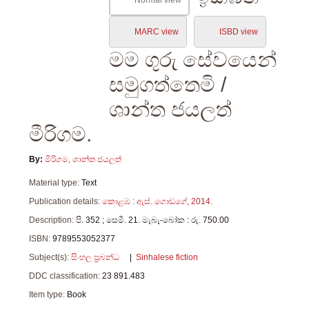
Normal view
MARC view
ISBD view
මම ගුරු සේවයෙන්
සමුගත්තෙමි
/
ශාන්ත ජයලත්
මීරිගම.
By:
මීරිගම, ශාන්ත ජයලත්
Material type:
Text
Publication details:
කොළඹ :
ඇස්. ගොඩගේ,
2014.
Description:
පි. 352 ; සෙමී. 21. මැබැ-බෝක : රු. 750.00
ISBN:
9789553052377
Subject(s):
සිංහල ප්‍රබන්ධ
Sinhalese fiction
DDC classification:
23 891.483
Item type:
Book