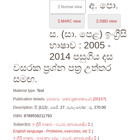
අ. පො.
Normal view
MARC view
ISBD view
ස. (සා. පෙළ) ඉංග්‍රීසි
භාෂාව : 2005 -
2014 පසුගිය දස
වසරක ප්‍රශ්න පත්‍ර උත්තර
සමඟ.
Material type:
Text
Publication details:
මහරගම :
සතර ප්‍රකාශක‍යෝ,
[2015?].
Description:
පි. [112} ; සෙමී. 27. මැබැ-බෝක : රු. 270.00
ISBN:
9789558211793
Subject(s):
ඉංග්‍රීසි භාෂා‍ව - ගැටළු, අභ්‍යාස,ආදිය
English language - Problems, exercises, etc
ඉංග්‍රීසි භාෂාව - සාමාන්‍ය පෙළ - ගැටළු, අභ්‍යාස,ආදිය