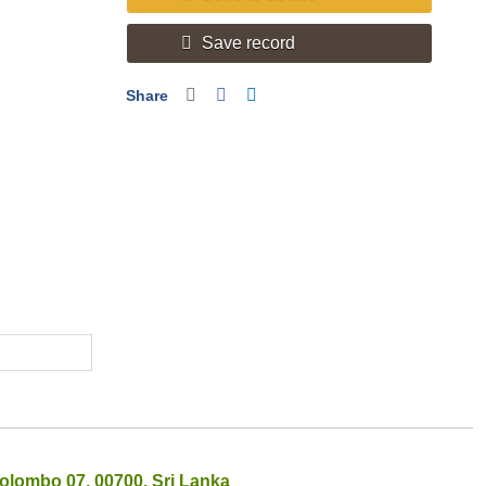
Save record
Share
olombo 07, 00700, Sri Lanka