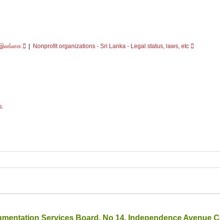
- இலங்கை
Nonprofit organizations - Sri Lanka - Legal status, laws, etc
s.
umentation Services Board, No 14, Independence Avenue C