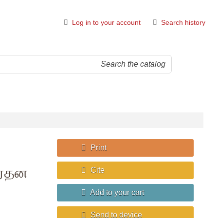
Log in to your account
Search history
Print
வர்தன
Cite
Add to your cart
Send to device