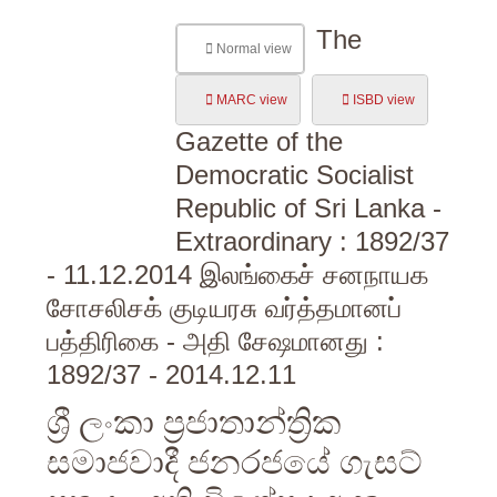
The
Normal view
MARC view
ISBD view
Gazette of the
Democratic Socialist
Republic of Sri Lanka -
Extraordinary : 1892/37
- 11.12.2014 இலங்கைச் சனநாயக
சோசலிசக் குடியரசு வர்த்தமானப்
பத்திரிகை - அதி சேஷமானது :
1892/37 - 2014.12.11
ශ්‍රී ලංකා ප්‍රජාතාන්ත්‍රික
සමාජවාදී ජනරජයේ ගැසට්